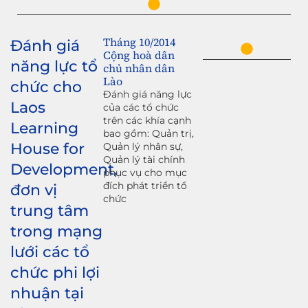
Tháng 10/2014
Đánh giá
Cộng hoà dân
năng lực tổ
chủ nhân dân
Lào
chức cho
Đánh giá năng lực
Laos
của các tổ chức
trên các khía cạnh
Learning
bao gồm: Quản trị,
House for
Quản lý nhân sự,
Quản lý tài chính
Development,
phục vụ cho mục
đích phát triển tổ
đơn vị
chức
trung tâm
trong mạng
lưới các tổ
chức phi lợi
nhuận tại