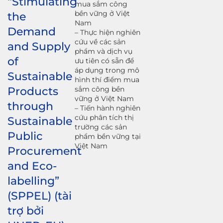
“Stimulating
mua sắm công
bền vững ở Việt
the
Nam
Demand
– Thực hiện nghiên
cứu về các sản
and Supply
phẩm và dịch vụ
of
ưu tiên có sẵn để
áp dụng trong mô
Sustainable
hình thí điểm mua
Products
sắm công bền
vững ở Việt Nam
through
– Tiến hành nghiên
cứu phân tích thị
Sustainable
trường các sản
Public
phẩm bền vững tại
Việt Nam
Procurement
and Eco-
labelling”
(SPPEL) (tài
trợ bởi