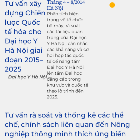
Tháng 4 – 8/2014
Tư vấn xây
Hà Nội
dựng Chiến
Phân tích hiện
trạng về tổ chức
lược Quốc
bộ máy, rà soát
tế hóa cho
các tài liệu quan
trọng của Đại học
Đại học Y
Y Hà Nội; cân nhắc
Hà Nội giai
các khả năng và cơ
hội hợp tác quốc
đoạn 2015–
tế để nâng tầm
Đại học Y Hà Nội
2025
lên tầm Đại học
Đại học Y Hà Nội
đẳng cấp trong
khu vực và quốc tế
theo lộ trình đến
2025.
Tư vấn rà soát và thống kê các thể
chế, chính sách liên quan đến Nông
nghiệp thông minh thích ứng biến