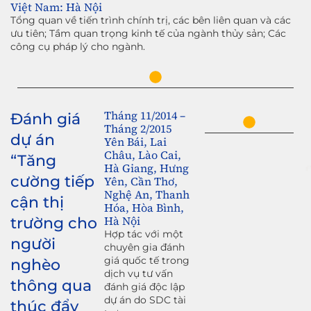
Việt Nam: Hà Nội
Tổng quan về tiến trình chính trị, các bên liên quan và các
ưu tiên; Tầm quan trọng kinh tế của ngành thủy sản; Các
công cụ pháp lý cho ngành.
Tháng 11/2014 –
Đánh giá
Tháng 2/2015
dự án
Yên Bái, Lai
Châu, Lào Cai,
“Tăng
Hà Giang, Hưng
cường tiếp
Yên, Cần Thơ,
Nghệ An, Thanh
cận thị
Hóa, Hòa Bình,
Hà Nội
trường cho
Hợp tác với một
người
chuyên gia đánh
giá quốc tế trong
nghèo
dịch vụ tư vấn
thông qua
đánh giá độc lập
dự án do SDC tài
thúc đẩy